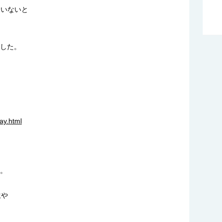
ていないと
した。
ay.html
。
生や