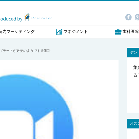
院内マーケティング
マネジメント
歯科医院
facebo
go
ップデートが必要のようです＠歯科
デン
集
る
オス