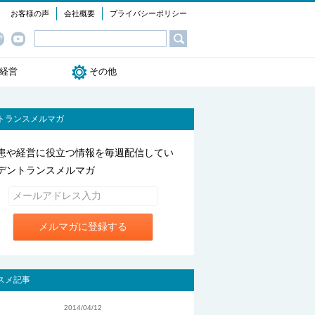
お客様の声
会社概要
プライバシーポリシー
経営
その他
ok
ogle+
YouTube
デントランス情報
セミナー情報
よくある質問
トランスメルマガ
患や経営に役立つ情報を毎週配信してい
デントランスメルマガ
メルマガに登録する
スメ記事
2014/04/12