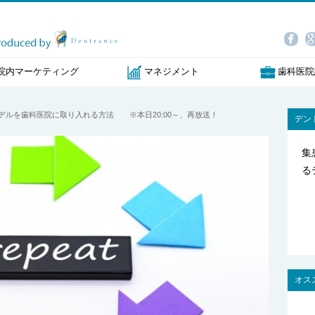
院内マーケティング
マネジメント
歯科医院
facebo
go
成功モデルを歯科医院に取り入れる方法 ※本日20:00～、再放送！
デン
集
る
オス