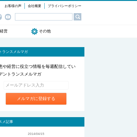
お客様の声
会社概要
プライバシーポリシー
経営
その他
ok
ogle+
YouTube
デントランス情報
セミナー情報
よくある質問
トランスメルマガ
患や経営に役立つ情報を毎週配信してい
デントランスメルマガ
メルマガに登録する
スメ記事
2014/04/15